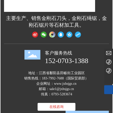
主要生产、销售金刚石刀头，金刚石绳锯，金
刚石锯片等石材加工具。
客户服务热线
sale1@jxhsjgs.cn
152-0703-1388
15207031388
18379927688
地址：江西省鄱阳县田畈街工业园区
销售热线：
183-7992-7688
（国际贸易部）
企业网址：
www.jxhsjgs.cn
邮箱：
sale1@jxhsjgs.cn
传真：0793-5283674
在线咨询